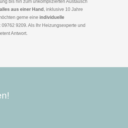
rung bis hin zum unkomplizierten Austausch
alles aus einer Hand
, inklusive 10 Jahre
 möchten gerne eine
individuelle
: 09762 9209. Als Ihr Heizungsexperte und
tent Antwort.
en!